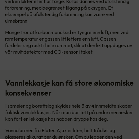
verken lukter eller har farge. Kullos dannes ved ufullstendig
forbrenning, med begrenset tilgang på oksygen. Et
eksempel på ufullstendig forbrenning kan være ved
ulmebrann.
Mange tror at karbonmonoksid er tyngre enn luft, men ved
romtemperatur er gassen litt lettere enn luft. Gassen
fordeler seg raskt i hele rommet, slik at den lett oppdages av
vår multidetektor med CO-sensor i taket.
Vannlekkasje kan få store økonomiske
konsekvenser
I sameier og borettslag skyldes hele 3 av 4 innmeldte skader
faktisk vannlekkasjer. Når man bor tett på andre mennesker
kan fort en lekkasje hos naboen dryppe hos deg.
Vannalarmen fra Elotec Ajax er liten, helt trådløs og
plasseres akkurat der du ønsker. Om du legger den ved