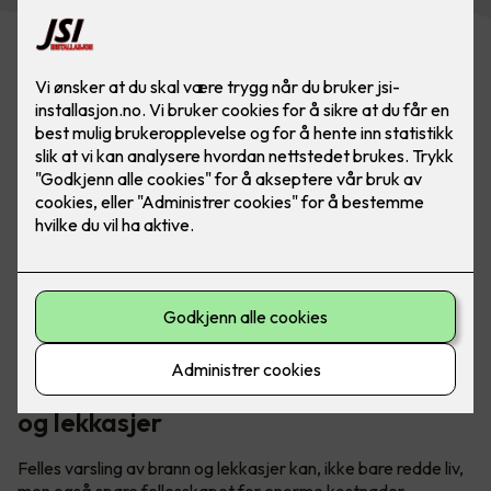
Med flere familier under samme tak er det ekstra viktig å
ta sikkerhet på alvor. Med Elotec Ajax kan man sove trygt
om natta.
Elotec varsler fellesskapet om brann
og lekkasjer
Felles varsling av brann og lekkasjer kan, ikke bare redde liv,
men også spare fellesskapet for enorme kostnader.