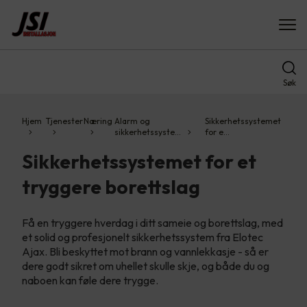
Søk
Hjem
Tjenester
Næring
Alarm og
Sikkerhetssystemet
sikkerhetssyste…
for e…
Sikkerhetssystemet for et
tryggere borettslag
Få en tryggere hverdag i ditt sameie og borettslag, med
et solid og profesjonelt sikkerhetssystem fra Elotec
Ajax. Bli beskyttet mot brann og vannlekkasje - så er
dere godt sikret om uhellet skulle skje, og både du og
naboen kan føle dere trygge.