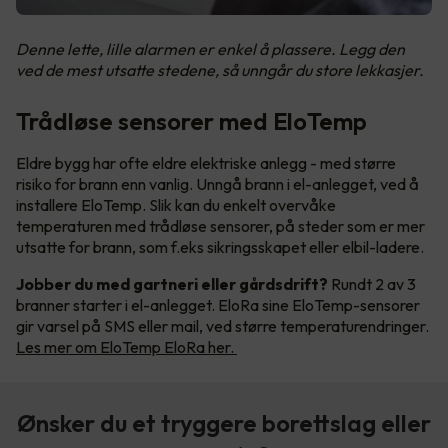
Denne lette, lille alarmen er enkel å plassere. Legg den
ved de mest utsatte stedene, så unngår du store lekkasjer.
Trådløse sensorer med EloTemp
Eldre bygg har ofte eldre elektriske anlegg - med større
risiko for brann enn vanlig. Unngå brann i el-anlegget, ved å
installere EloTemp. Slik kan du enkelt overvåke
temperaturen med trådløse sensorer, på steder som er mer
utsatte for brann, som f.eks sikringsskapet eller elbil-ladere.
Jobber du med gartneri eller gårdsdrift?
Rundt 2 av 3
branner starter i el-anlegget. EloRa sine EloTemp-sensorer
gir varsel på SMS eller mail, ved større temperaturendringer.
Les mer om EloTemp EloRa her.
Ønsker du et tryggere borettslag eller