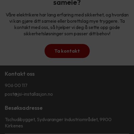
sameie?
Våre elektrikere har lang erfaring med sikkerhet, og hvordan
vi kan gjøre ditt sameie eller borettslag mye tryggere. Ta
kontakt med oss, så hjelper vi deg å sette opp gode
sikkerhetsløsninger som passer ditt behov!
Ta kontakt
Kontakt oss
906 00 117
post@jsi-installasjon.no
Besøksadresse
Tschudibygget, Sydvaranger Industriområdet, 9900
Kirkenes