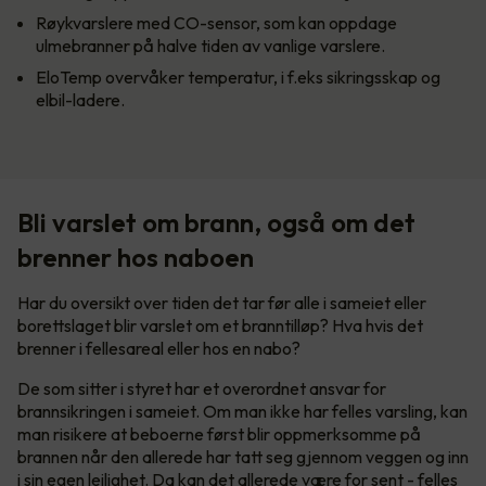
Røykvarslere med CO-sensor, som kan oppdage
ulmebranner på halve tiden av vanlige varslere.
EloTemp overvåker temperatur, i f.eks sikringsskap og
elbil-ladere.
Bli varslet om brann, også om det
brenner hos naboen
Har du oversikt over tiden det tar før alle i sameiet eller
borettslaget blir varslet om et branntilløp? Hva hvis det
brenner i fellesareal eller hos en nabo?
De som sitter i styret har et overordnet ansvar for
brannsikringen i sameiet. Om man ikke har felles varsling, kan
man risikere at beboerne først blir oppmerksomme på
brannen når den allerede har tatt seg gjennom veggen og inn
i sin egen leilighet. Da kan det allerede være for sent - felles