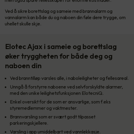
Ved å sikre borettslag og sameie med brannalarm og
vannalarm kan både du og naboen din føle dere trygge, om
uhellet skulle skje.
Elotec Ajax i sameie og borettslag
øker tryggheten for både deg og
naboen din
Ved branntilløp varsles alle, i naboleiligheter og fellesareal.
Unngå å forstyrre naboene ved selvforskyldte alarmer,
med den unike leilighetsfunksjonen ElotecniQ.
Enkel oversikt for de som er ansvarlige, som f.eks
styremedlemmer og vaktmester.
Brannvarsling som er svært godt tilpasset
parkeringskjellere.
Varsling i app umiddelbart ved vannlekkasje.