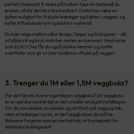
perfekt tidspunkt å tenke på hvilken type el-materiell du
ønsker, så blir det ikke like kostbart. Dette kan være en
gyllen mulighet for å skjule ledninger og kabler i veggen, og
bytte til flunkende nytt og lekkert materiell.
Du kan velge mellom ulike design, farger og funksjoner – slik
at både stil og bruk matcher resten av hjemmet. Med serier
som ELKO One får du også slanke rammer og matte
overflater som gir et mer moderne uttrykk på veggen.
3. Trenger du 1M eller 1,5M veggboks?
For det første, hva er egentlig en veggboks? En veggboks
er en ganske sentral del av det vi kaller en skjult installasjon.
For de som ønsker en sømløs og ren finish på vegg og tak,
uten at ledninger synes, er det veggbokser du må ha.
Boksene fungerer som en sentral hub, et knytepunkt for
elektriske ledningsnett.