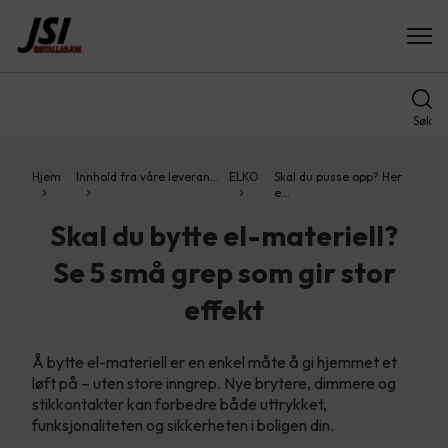
Søk
Hjem
Innhold fra våre leveran…
ELKO
Skal du pusse opp? Her
e…
Skal du bytte el-materiell?
Se 5 små grep som gir stor
effekt
Å bytte el-materiell er en enkel måte å gi hjemmet et
løft på – uten store inngrep. Nye brytere, dimmere og
stikkontakter kan forbedre både uttrykket,
funksjonaliteten og sikkerheten i boligen din.