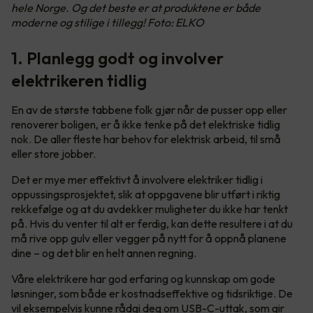
hele Norge. Og det beste er at produktene er både
moderne og stilige i tillegg! Foto: ELKO
1. Planlegg godt og involver
elektrikeren tidlig
En av de største tabbene folk gjør når de pusser opp eller
renoverer boligen, er å ikke tenke på det elektriske tidlig
nok. De aller fleste har behov for elektrisk arbeid, til små
eller store jobber.
Det er mye mer effektivt å involvere elektriker tidlig i
oppussingsprosjektet, slik at oppgavene blir utført i riktig
rekkefølge og at du avdekker muligheter du ikke har tenkt
på. Hvis du venter til alt er ferdig, kan dette resultere i at du
må rive opp gulv eller vegger på nytt for å oppnå planene
dine – og det blir en helt annen regning.
Våre elektrikere har god erfaring og kunnskap om gode
løsninger, som både er kostnadseffektive og tidsriktige. De
vil eksempelvis kunne rådgi deg om USB-C-uttak, som gir