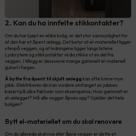
2. Kan du ha innfelte stikkontakter?
Om du har kjøpt en eldre bolig, er det stor sannsynlighet for
at den har et åpent anlegg. Det betyr at el-materiellet ligger
utenpå veggen, og at ledningene ligger langs listene.
Lysbrytere og stikkontakter vil da stikke ut en del fra
veggen. I tillegg er dessverre mange gammelt el-materiell
gulnet i fargen.
Å bytte fra åpent til skjult anlegg
kan ofte kreve mye
jobb. Elektrikeren din kan vurdere omfanget av jobben
basert på ulike faktorer som eksempelvis; Hvor gammelt er
el-anlegget? Må alle vegger åpnes opp? Gjelder det hele
boligen?
Bytt el-materiellet om du skal renovere
Om du allerede skal rive eller åpne vegger er dette et