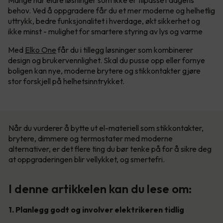
Mange har eldre løsninger som ikke er tilpasset dagens
behov. Ved å oppgradere får du et mer moderne og helhetlig
uttrykk, bedre funksjonalitet i hverdage, økt sikkerhet og
ikke minst - mulighet for smartere styring av lys og varme
Med
Elko One
får du i tillegg løsninger som kombinerer
design og brukervennlighet. Skal du pusse opp eller fornye
boligen kan nye, moderne brytere og stikkontakter gjøre
stor forskjell på helhetsinntrykket.
Når du vurderer å bytte ut el-materiell som stikkontakter,
brytere, dimmere og termostater med moderne
alternativer, er det flere ting du bør tenke på for å sikre deg
at oppgraderingen blir vellykket, og smertefri.
I denne artikkelen kan du lese om:
1. Planlegg godt og involver elektrikeren tidlig