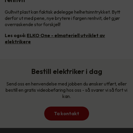
Gulhvit plast kan faktisk ødelegge helhetsinntrykket. Bytt
derfor ut med pene, nye brytere i fargen renhvit, det gjør
overraskende stor forskjell!
Les også:
ELKO One - elmateriell utviklet av
elektrikere
Bestill elektriker i dag
Send oss en henvendelse med jobben du ønsker utført, eller
bestill en gratis videobefaring hos oss - så svarer vi så fort vi
kan.
Ta kontakt