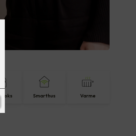
eboks
Smarthus
Varme