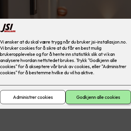
materiell
El-sikkerhet
Ferdig montert
Lad