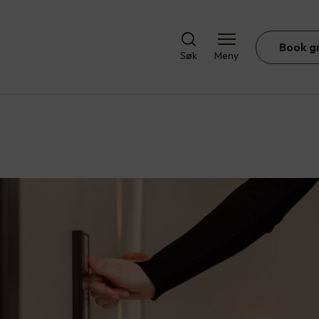
Book g
Søk
Meny