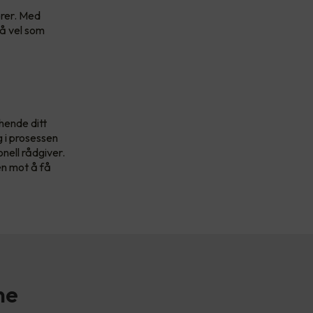
rer. Med
så vel som
hende ditt
 i prosessen
nell rådgiver.
en mot å få
ne