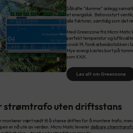
Såkalte “dumme” anlegg samarbeid
et energisluk. Behovsstyrt ventil
alle faktorer, samtidig som det 
Med Greenzone fra Micro Matic k
perfekt temperatur og luftkvalitet
covid-19, fordi arbeidsstokken i
Mye energi kastes bort på tomme
som KNX.
Les alt om Greenzone
 strømtrafo uten driftsstans
ar montører vært nødt til å stanse driften for å montere trafo, me
ipen er nå ute av verden. Micro Matic leverer
delbare strømtransf
rundt kabelen – trygt og kostnadsbesparende.