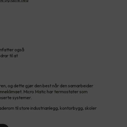
omfatter også
rar til at
en, og dette gjør den best når den samarbeider
 inneklimaet. Micro Matic har termostater som
anserte systemer.
derom til store industrianlegg, kontorbygg, skoler