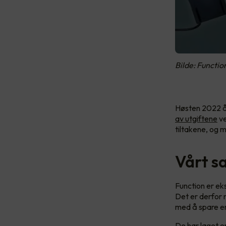
Bilde: Functio
Høsten 2022 å
av utgiftene
ve
tiltakene, og m
Vårt s
Function er ek
Det er derfor n
med å spare en
De har laget en