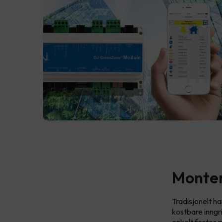
Monter
Tradisjonelt h
kostbare inngr
enkelt festes 