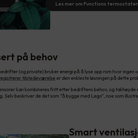
Les mer om Functions termostater
sert på behov
edrifter (og private) bruker energi på å lyse opp rom hvor ingen 
egistrerer tilstedeværelse
er den enkleste løsningen på dette pr
ensorer kan kombineres fritt etter bedriftens behov, og takhøyde e
ng. Selv beskriver de det som “å bygge med Lego”, noe som illustr
Smart ventilas