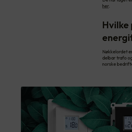
her
.
Hvilke
energi
Nøkkelordet er
delbar trafo o
norske bedrift