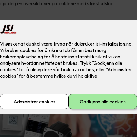
 gir deg en oversikt over produktene med størst utslag.