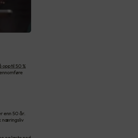
 opptil 50 %
gjennomføre
er enn 50 år.
k næringsliv
ne og laste ned