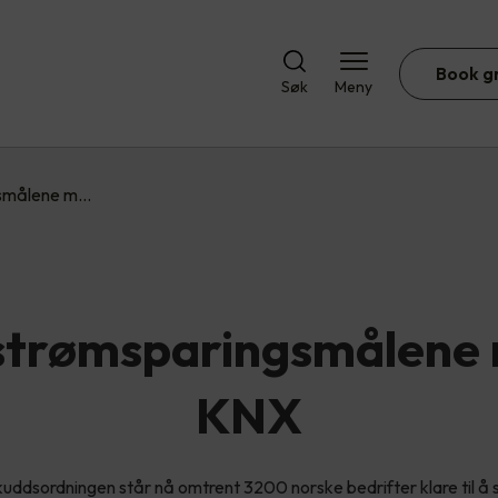
Book g
Søk
Meny
gsmålene m…
strømsparingsmålene
KNX
kuddsordningen står nå omtrent 3200 norske bedrifter klare til å