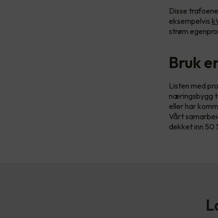
Disse trafoen
eksempelvis
k
strøm egenprod
Bruk e
Listen med pro
næringsbygg tr
eller har komm
Vårt samarbeid
dekket inn 50 
L