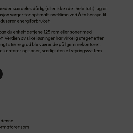
er særdeles dårlig (eller ikke i det hele tatt), og er
asjon sørger for optimalt inneklima ved å ta hensyn til
reduserer energiforbruket.
an du enkelt betjene 125 rom eller soner med
. Verdien av slike løsninger har virkelig steget etter
 langt større grad ble værende på hjemmekontoret.
 kontorer og soner, særlig uten et styringssystem
n denne
ormatorer
som