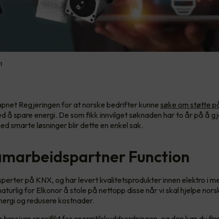
n
pnet Regjeringen for at norske bedrifter kunne
søke om støtte på
d å spare energi. De som fikk innvilget søknaden har to år på å 
ed smarte løsninger blir dette en enkel sak.
amarbeidspartner Function
sperter på KNX, og har levert kvalitetsprodukter innen elektro i m
aturlig for Elkonor å stole på nettopp disse når vi skal hjelpe nors
ergi og redusere kostnader.
 brosjyre spesifikt for energitilskuddsordningen, og
den kan du fin