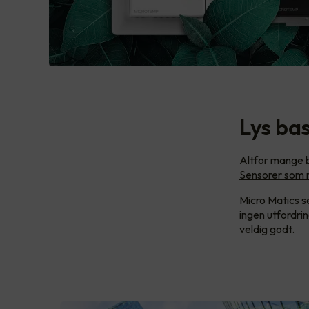
Lys ba
Altfor mange b
Sensorer som r
Micro Matics s
ingen utfordri
veldig godt.