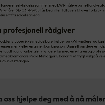
e fungerer selvfølgelig sammen med kWt-målere og nettanalysato
Wt-måler SE-C31-RS485
får bedriften full oversikt over forbruk, 
usert fra solcelleanlegg.
n profesjonell rådgiver
dukter stopper ikke med delbare trafoer og kWh-målere, og kan 
enger mer – eller en annen kombinasjon. Uansett om dere er tidlig
et godt i gang, anbefaler vi at dere tar med en erfaren og profesjo
 med blant andre Micro Matic gjør Elkonor til et trygt valg på vei
% av investeringen.
a oss hjelpe deg med å nå måle