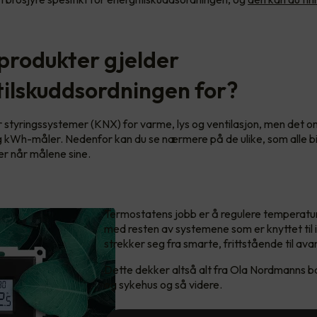
 produkter gjelder
tilskuddsordningen for?
 styringssystemer (KNX) for varme, lys og ventilasjon, men det 
g kWh-måler. Nedenfor kan du se nærmere på de ulike, som alle bid
er når målene sine.
Termostatens jobb er å regulere temperatur
med resten av systemene som er knyttet til
strekker seg fra smarte, frittstående til av
Dette dekker altså alt fra Ola Nordmanns ba
og sykehus og så videre.