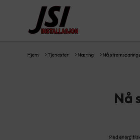
Hjem
Tjenester
Næring
Nå strømsparin
Nå 
Med energitils