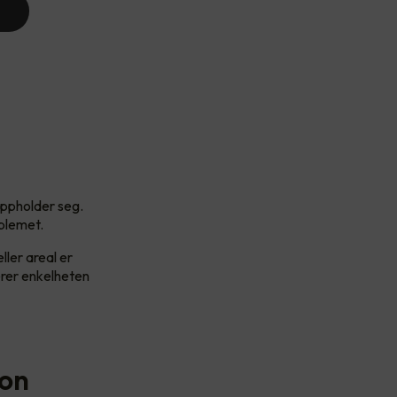
oppholder seg.
oblemet.
ller areal er
erer enkelheten
jon