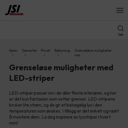
Søk
Hjem
Tjenester
Privat
Belysning
Grenseløse muligheter
me…
Grenseløse muligheter med
LED-striper
LED-striper passer inn i de aller fleste interiører, og her
er det kun fantasien som setter grenser.​ LED-stripene
bruker lite strøm, og de gir et behagelig lys i den
temperaturen som ønskes. I tillegg er det enkelt og raskt
å montere dem.​ La deg inspirere av lysstriper i hvert
rom!