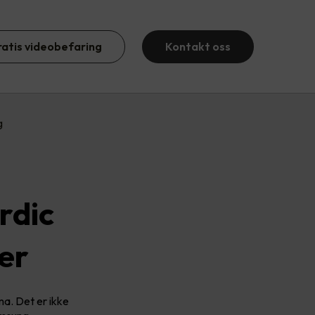
ratis videobefaring
Kontakt oss
g
rdic
er
ma. Det er ikke