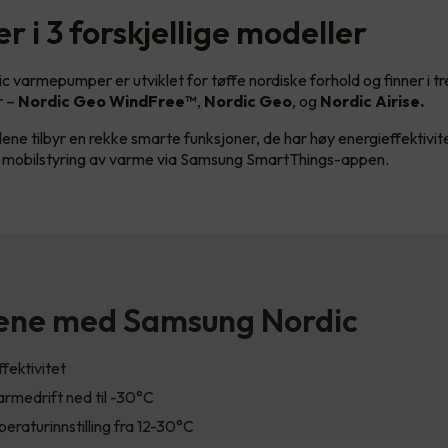
 i 3 forskjellige modeller
 varmepumper er utviklet for tøffe nordiske forhold og finner i tr
r –
Nordic Geo WindFree™
,
Nordic Geo
,
og
Nordic Airise.
ene tilbyr en rekke smarte funksjoner, de har høy energieffektivit
r mobilstyring av varme via Samsung SmartThings-appen.
ene med Samsung Nordic
fektivitet
rmedrift ned til -30°C
peraturinnstilling fra 12-30°C