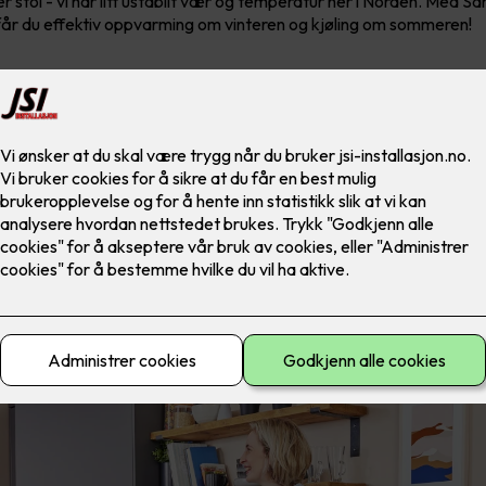
der stol - vi har litt ustabilt vær og temperatur her i Norden. Med 
r du effektiv oppvarming om vinteren og kjøling om sommeren!