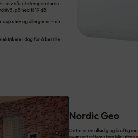
t, selv når utetemperaturen
ydnivå, på ned til 19 dB.
 opp støv og allergener – en
ektrikere i dag for å bestille
Nordic Geo
Dette er en allsidig og kraftig m
avansert viftesystem blir luften 