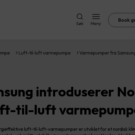
Book g
Søk
Meny
umpe
Luft-til-luft varmepumpe
Varmepumper fra Samsun
sung introduserer No
uft-til-luft varmepump
ieffektive luft-til-luft-varmepumper er utviklet for et nordisk kli