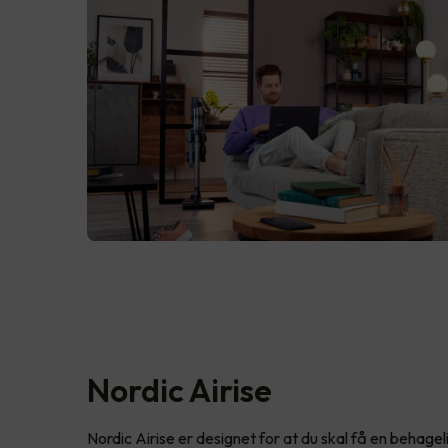
Nordic Airise
Nordic Airise er designet for at du skal få en behage