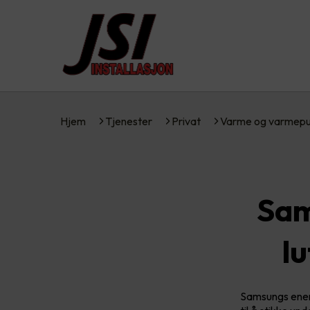
Hjem
Tjenester
Privat
Varme og varmep
Sam
l
Samsungs energ