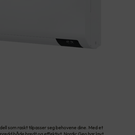
odell som raskt tilpasser seg behovene dine. Med et
spredd både bredt og effektivt. Nordic Geo har lavt