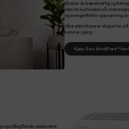
Ønsker du bærekraftig og behag
største kostnaden på strømregn
og energieffektiv oppvarming av
Våre elektrikere er eksperter p
komme i gang.
Kjøp Geo WindFree™️ her
lig og stillegående opplevelse.