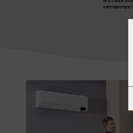
til å stikke un
varmepumpe få