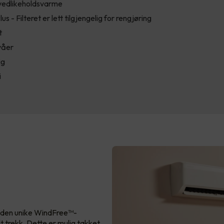
 vedlikeholdsvarme
lus - Filteret er lett tilgjengelig for rengjøring
t
våer
ig
i
r den unike WindFree™-
t trekk. Dette er mulig takket