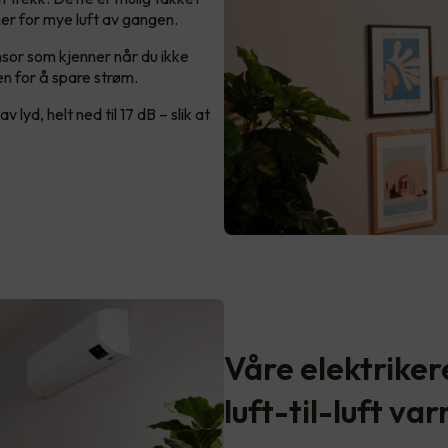
mer for mye luft av gangen.
sor som kjenner når du ikke
en for å spare strøm.
yd, helt ned til 17 dB – slik at
Våre elektriker
luft-til-luft 