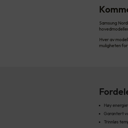
Kommer
Samsung Nordic
hovedmodelle
Hver av modell
muligheten fo
Fordel
Høy energief
Garantert va
Trinnløs tem