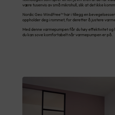
være tusenvis av små mikrohull, slik at det ikke kom
Nordic Geo WindFree™ har i tillegg en bevegelsessen
oppholder deg i rommet, for deretter å justere varm
Med denne varmepumpen får du høy effektivitet og lav l
du kan sove komfortabelt når varmepumpen er på.