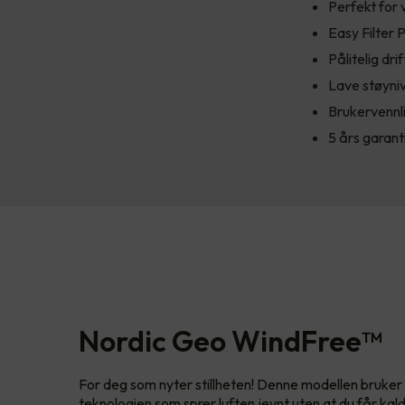
Perfekt for
Easy Filter P
Pålitelig drif
Lave støyni
Brukervennl
5 års garant
Nordic Geo WindFree™
For deg som nyter stillheten! Denne modellen bruke
teknologien som sprer luften jevnt uten at du får kald